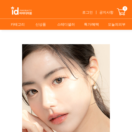
0
로그인
공지사항
카테고리
신상품
스테디셀러
특가/혜택
오늘의피부