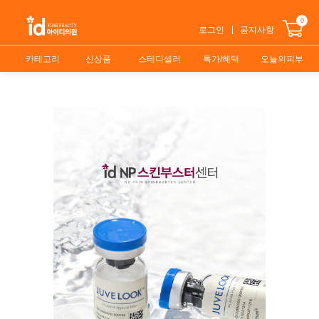
0
로그인
공지사항
카테고리
신상품
스테디셀러
특가/혜택
오늘의피부