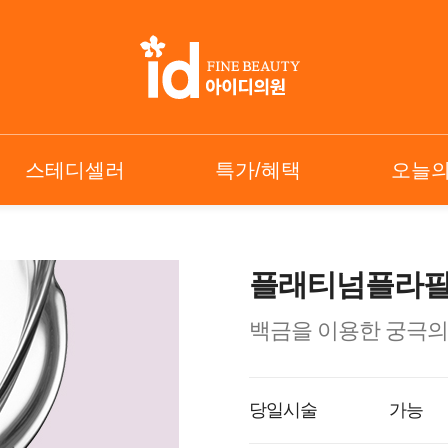
스테디셀러
특가/혜택
오늘
플래티넘플라
백금을 이용한 궁극의
당일시술
가능