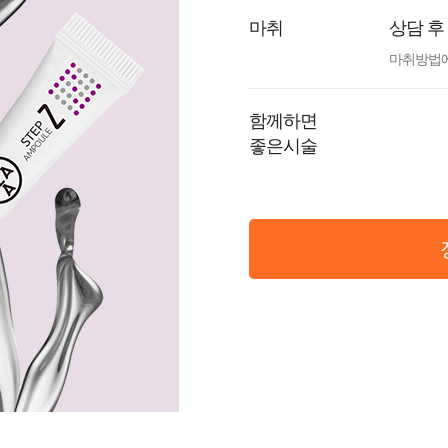
마취
상담 후
마취방법에
함께하면
좋은시술