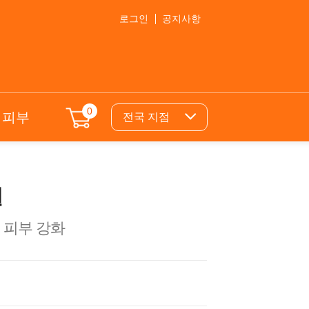
로그인
공지사항
0
의피부
전국 지점
필
 피부 강화