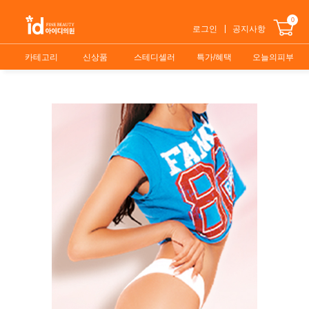
0
로그인
공지사항
카테고리
신상품
스테디셀러
특가/혜택
오늘의피부