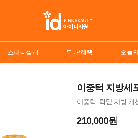
스테디셀러
특가/혜택
오늘
이중턱 지방세
이중턱, 턱밑 지방 개
210,000원