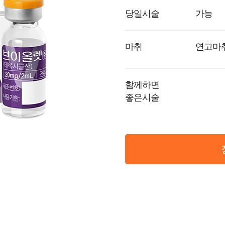
당일시술
가능
마취
연고마
함께하면
좋은시술