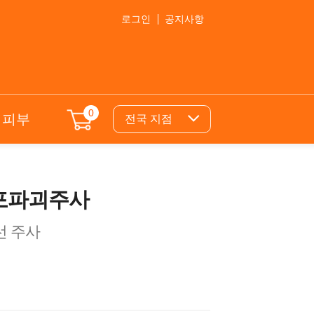
로그인
공지사항
0
의피부
전국 지점
포파괴주사
선 주사